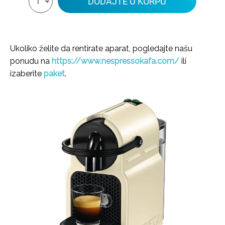
DODAJTE U KORPU
1
Ukoliko želite da rentirate aparat, pogledajte našu
ponudu na
https://www.nespressokafa.com/
ili
izaberite
paket
.