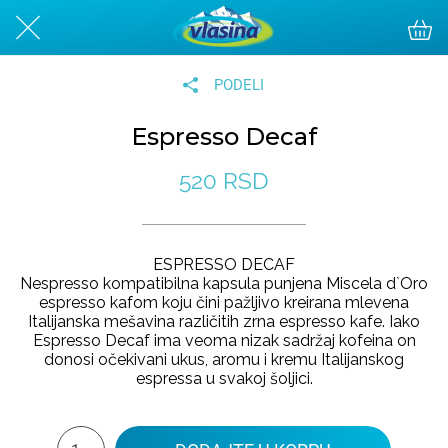
PODELI
Espresso Decaf
520 RSD
ESPRESSO DECAF
​​Nespresso kompatibilna kapsula punjena Miscela d`Oro
espresso kafom koju čini pažljivo kreirana mlevena
Italijanska mešavina različitih zrna espresso kafe. Iako
Espresso Decaf ima veoma nizak sadržaj kofeina on
donosi očekivani ukus, aromu i kremu Italijanskog
espressa u svakoj šoljici.