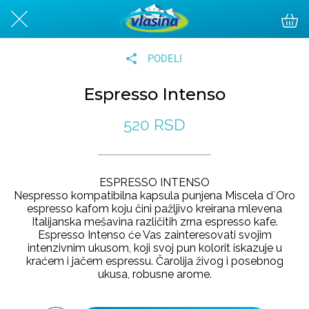
PODELI
Espresso Intenso
520 RSD
ESPRESSO INTENSO
​​Nespresso kompatibilna kapsula punjena Miscela d`Oro
espresso kafom koju čini pažljivo kreirana mlevena
Italijanska mešavina različitih zrna espresso kafe.
Espresso Intenso će Vas zainteresovati svojim
intenzivnim ukusom, koji svoj pun kolorit iskazuje u
kraćem i jačem espressu. Čarolija živog i posebnog
ukusa, robusne arome.