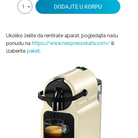
DODAJTE U KORPU
1
Ukoliko želite da rentirate aparat, pogledajte našu
ponudu na
https://www.nespressokafa.com/
ili
izaberite
paket
.